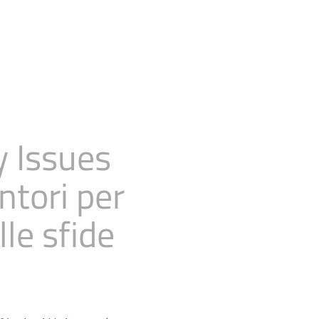
y Issues
ntori per
lle sfide