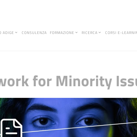
O ADIGE
CONSULENZA
FORMAZIONE
RICERCA
CORSI E-LEARNI
ork for Minority Is