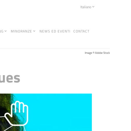
Italiano
NG
MINORANZE
NEWS ED EVENTI
CONTACT
Image © Adobe Stock
sues