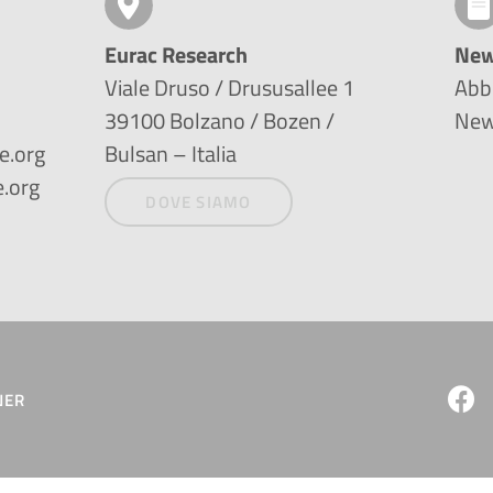
Eurac Research
New
Viale Druso / Drususallee 1
Abbo
39100 Bolzano / Bozen /
New
e.org
Bulsan – Italia
.org
DOVE SIAMO
NER