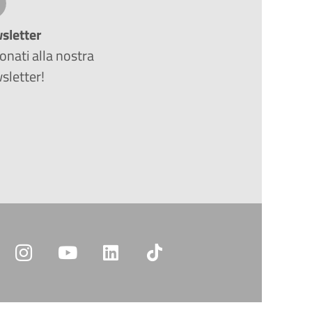
sletter
nati alla nostra
sletter!