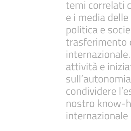
temi correlati 
e i media delle
politica e soc
trasferimento d
internazionale.
attività e inizi
sull’autonomia 
condividere l’e
nostro know-h
internazionale 