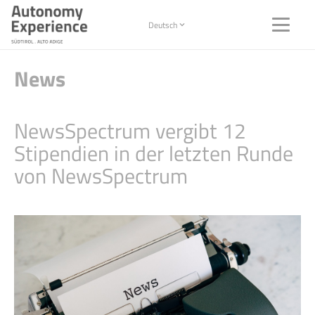
Deutsch
News
NewsSpectrum vergibt 12
Stipendien in der letzten Runde
von NewsSpectrum