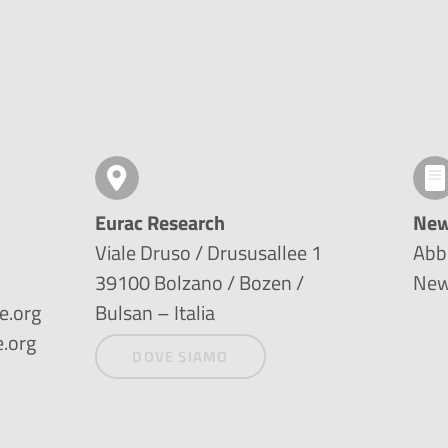
Eurac Research
New
Viale Druso / Drususallee 1
Abbo
39100 Bolzano / Bozen /
New
e.org
Bulsan – Italia
.org
DOVE SIAMO