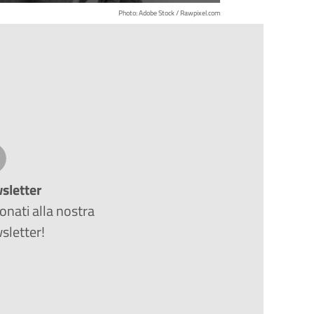
Photo: Adobe Stock / Rawpixel.com
sletter
nati alla nostra
sletter!