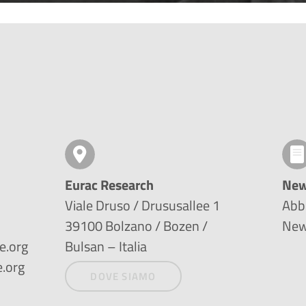
Eurac Research
New
Viale Druso / Drususallee 1
Abbo
39100 Bolzano / Bozen /
New
e.org
Bulsan – Italia
.org
DOVE SIAMO