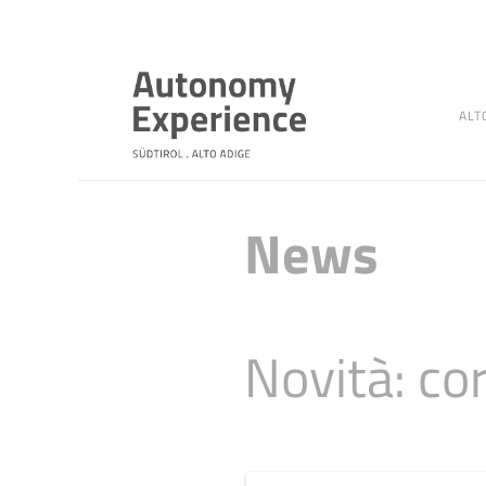
ALT
News
Novità: co