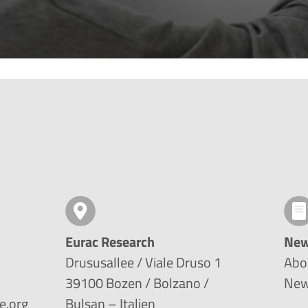
Eurac Research
New
Drususallee / Viale Druso 1
Abo
39100 Bozen / Bolzano /
New
e.org
Bulsan – Italien