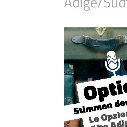
Adige/Südt