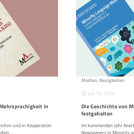
Medien
,
Neuigkeiten
Juli 16, 2025
Mehrsprachigkeit in
Die Geschichte von M
festgehalten
chini und in Kooperation
Im kommenden Jahr feiert 
udien…
Newspapers in Minority 