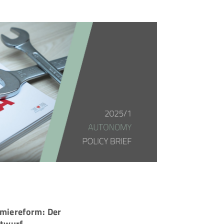
omiereform: Der
twurf