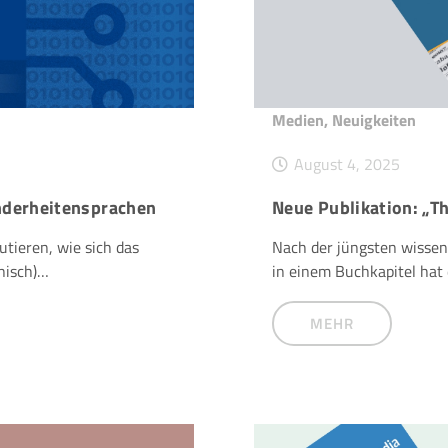
Medien
,
Neuigkeiten
August 4, 2025
nderheitensprachen
Neue Publikation: „T
utieren, wie sich das
Nach der jüngsten wissen
inisch)…
in einem Buchkapitel hat
MEHR