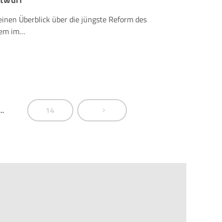
 einen Überblick über die jüngste Reform des
lem im…
…
14