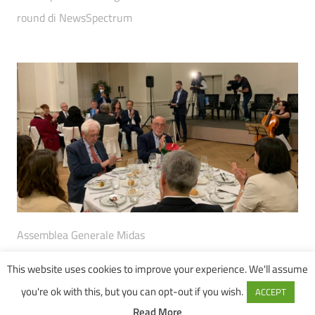
round di NewsSpectrum
Assemblea Generale Midas
This website uses cookies to improve your experience. We'll assume
1
2
you're ok with this, but you can opt-out if you wish.
ACCEPT
Read More