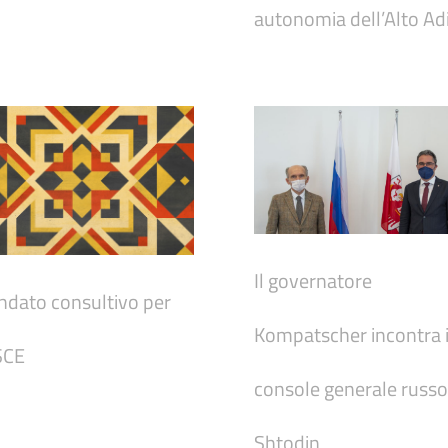
autonomia dell’Alto Ad
Il governatore
dato consultivo per
Kompatscher incontra i
SCE
console generale russo
Shtodin