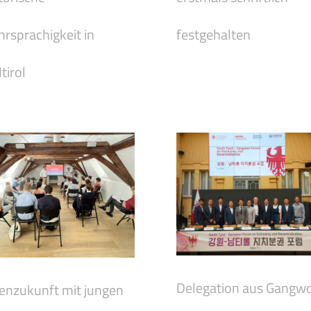
rsprachigkeit in
festgehalten
tirol
Delegation aus Gangw
enzukunft mit jungen