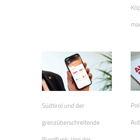
Köp
mac
Pol
Südtirol und der
Aut
grenzüberschreitende
Rundfunk: Von der