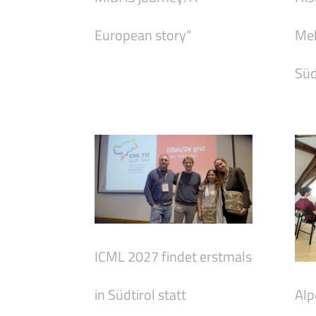
European story“
Meh
Süd
ICML 2027 findet erstmals
Alp
in Südtirol statt